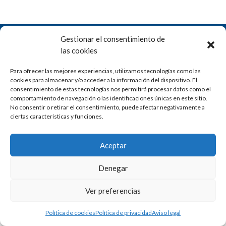
Gestionar el consentimiento de
las cookies
Financiado por la Unión Europea – NextGenerationEU
Para ofrecer las mejores experiencias, utilizamos tecnologías como las
cookies para almacenar y/o acceder a la información del dispositivo. El
consentimiento de estas tecnologías nos permitirá procesar datos como el
comportamiento de navegación o las identificaciones únicas en este sitio.
No consentir o retirar el consentimiento, puede afectar negativamente a
ciertas características y funciones.
Copyright
©
Asociación Empresarios Pirineos Alto Gállego –
Aviso
Legal
|
Política de privacidad
|
Política de cookies
Aceptar
Denegar
Ver preferencias
Política de cookies
Política de privacidad
Aviso legal