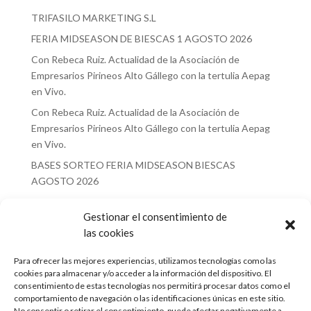
TRIFASILO MARKETING S.L
FERIA MIDSEASON DE BIESCAS 1 AGOSTO 2026
Con Rebeca Ruiz. Actualidad de la Asociación de
Empresarios Pirineos Alto Gállego con la tertulia Aepag
en Vivo.
Con Rebeca Ruiz. Actualidad de la Asociación de
Empresarios Pirineos Alto Gállego con la tertulia Aepag
en Vivo.
BASES SORTEO FERIA MIDSEASON BIESCAS
AGOSTO 2026
Recent Comments
Gestionar el consentimiento de
las cookies
No hay comentarios que mostrar.
Para ofrecer las mejores experiencias, utilizamos tecnologías como las
cookies para almacenar y/o acceder a la información del dispositivo. El
consentimiento de estas tecnologías nos permitirá procesar datos como el
comportamiento de navegación o las identificaciones únicas en este sitio.
No consentir o retirar el consentimiento, puede afectar negativamente a