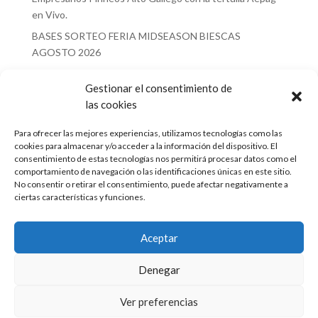
en Vivo.
BASES SORTEO FERIA MIDSEASON BIESCAS
AGOSTO 2026
Recent Comments
Gestionar el consentimiento de
las cookies
No hay comentarios que mostrar.
Para ofrecer las mejores experiencias, utilizamos tecnologías como las
cookies para almacenar y/o acceder a la información del dispositivo. El
consentimiento de estas tecnologías nos permitirá procesar datos como el
comportamiento de navegación o las identificaciones únicas en este sitio.
No consentir o retirar el consentimiento, puede afectar negativamente a
ciertas características y funciones.
Financiado por la Unión Europea – NextGenerationEU
Aceptar
Denegar
Ver preferencias
Copyright
©
Asociación Empresarios Pirineos Alto Gállego –
Aviso